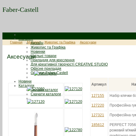
Faber-Castell
Главная
Магазин
Главная
Магазин
Живопис та Графіка
Аксесуари
Дизайн
Живопис та Графіка
Новинки
Аксесуари
Шкільні товари
Приладдя для креслення
Для креативної творчості CREATIVE STUDIO
Офісне приладдя
Graf von Faber-Castell
Новини
Артикул
На
Каталоги
Онлайн каталог
Скачати каталоги
127155
Набір клячки бі
127220
Професійна гум
127321
Професійна гум
185612
PERFECT 7056 Л
рожевий м'який
графітного гри