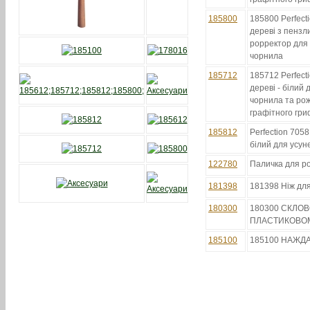
185800
185800 Perfect
дереві з пензл
рорректор для 
чорнила
185712
185712 Perfect
дереві - білий 
чорнила та ро
графітного гри
185812
Perfection 7058
білий для усун
122780
Паличка для р
181398
181398 Ніж для
180300
180300 СКЛОВ
ПЛАСТИКОВОМ
185100
185100 НАЖД