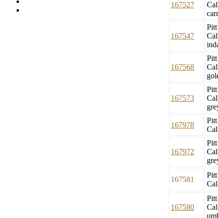
167527
Cal
car
Pit
167547
Cal
ind
Pit
167568
Cal
gol
Pit
167573
Cal
gre
Pit
167978
Cal
Pit
167972
Cal
gre
Pit
167581
Cal
Pit
167580
Cal
um