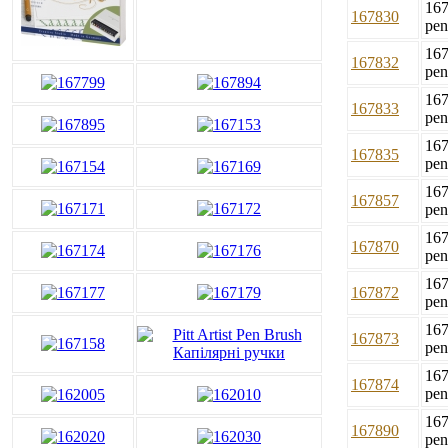
167
167830
pen
167
167832
pen
167
167833
pen
167
167835
pen
167
167857
pen
167
167870
pen
167
167872
pen
167
167873
pen
167
167874
pen
167
167890
pen