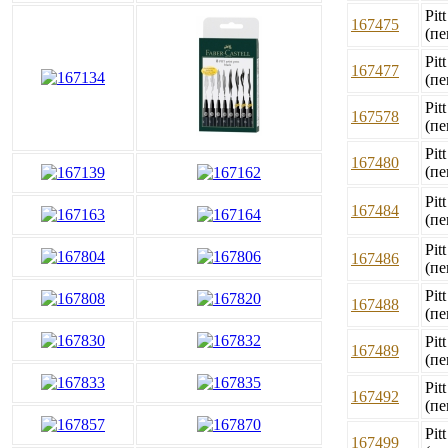
Pit
167475
(пе
Pit
167477
(пе
Pit
167578
(пе
Pit
167480
(пе
Pit
167484
(пе
Pit
167486
(пе
Pit
167488
(пе
Pit
167489
(пе
Pit
167492
(пе
Pit
167499