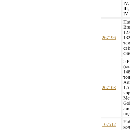
IV,
III
IV
Наб
Bru
127
267196
132
тем
сві
син
5 P
(ко
148
тон
Art
267103
1,5
чор
Met
Gol
лис
под
Наб
167512
кол