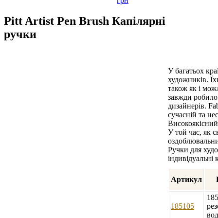
грн
Pitt Artist Pen Brush Капілярні
ручки
У багатьох кр
художників. Їх
також як і мож
завжди робило 
дизайнерів. Fa
сучасній та не
Високоякісний 
У той час, як с
оздоблювальних
Ручки для худо
індивідуальні 
Артикул
185
185105
рез
вод