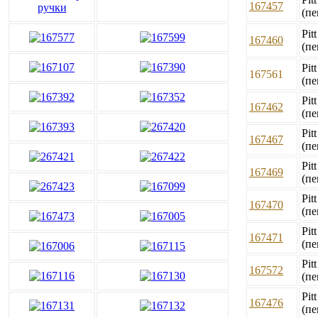
167457
(пе
Pit
167460
(пе
Pit
167561
(пе
Pit
167462
(пе
Pit
167467
(пе
Pit
167469
(пе
Pit
167470
(пе
Pit
167471
(пе
Pit
167572
(пе
Pit
167476
(пе