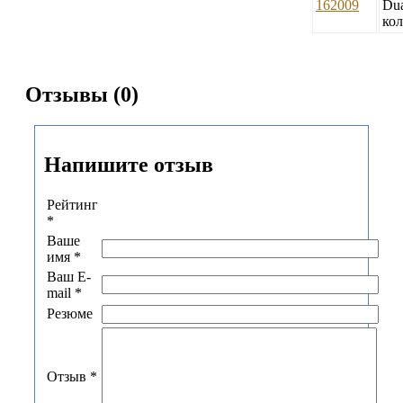
162009
Dua
кол
Отзывы (0)
Напишите отзыв
Рейтинг
*
Ваше
имя
*
Ваш E-
mail
*
Резюме
Отзыв
*