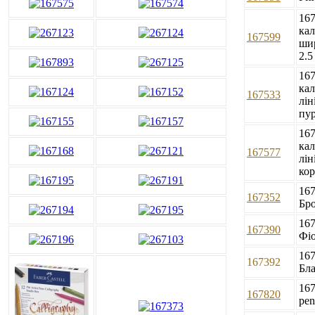
167
ка
167599
ши
2.
167
кал
167533
лін
пу
167
кал
167577
лін
ко
167
167352
Бр
167
167390
Фіо
167
167392
Бла
167
167820
pen