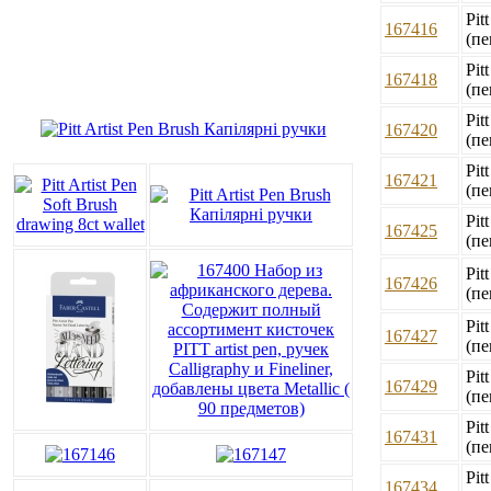
Pit
167416
(пе
Pit
167418
(пе
Pit
167420
(пе
Pit
167421
(пе
Pit
167425
(пе
Pit
167426
(пе
Pit
167427
(пе
Pit
167429
(пе
Pit
167431
(пе
Pit
167434