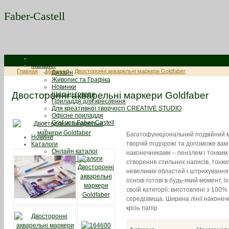
Faber-Castell
Главная
Магазин
Главная
Магазин
Двосторонні акварельні маркери Goldfaber
Дизайн
Живопис та Графіка
Новинки
Двосторонні акварельні маркери Goldfaber
Шкільні товари
Приладдя для креслення
Для креативної творчості CREATIVE STUDIO
Офісне приладдя
Graf von Faber-Castell
Багатофункціональний подвійний м
Новини
творчій подорожі та допоможе вам
Каталоги
Онлайн каталог
наконечниками – пензлем і тонким 
Скачати каталоги
створення стильних написів, тонки
невеликих областей і штрихування
основі готові в будь-який момент, 
своїй категорії: виготовлені з 10
середовища. Ширина лінії наконечн
крізь папір