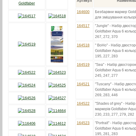
Артикул
Наименов
164600
Безбарвни маркер Gold
для змішування кольор
164517
"Jungle" - Набір двосто
Goldfaber Aqua 6 кольор
267, 272, 370
164518
" BoHo" - Набір двостор
Goldfaber Aqua 6 кольор
195, 227, 283
164519
"Sea" - Набір двосторон
Goldfaber Aqua 6 кольорі
245, 247, 277
164521
"Tuscany" - Набір двос
Goldfaber Aqua 6 кольор
269, 283, 446
164522
"Shades of grey" - Набі
маркерів Goldfaber Aqua
230, 233, 277, 279, 282
164523
"Portrait" - Набір двост
Goldfaber Aqua 6 кольорі
195, 281, 283