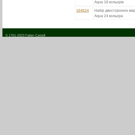
Aqua 18 кольорів
164624
Набір двосторонніх мар
Aqua 24 кольора
© 1761-2023 Faber-Castell